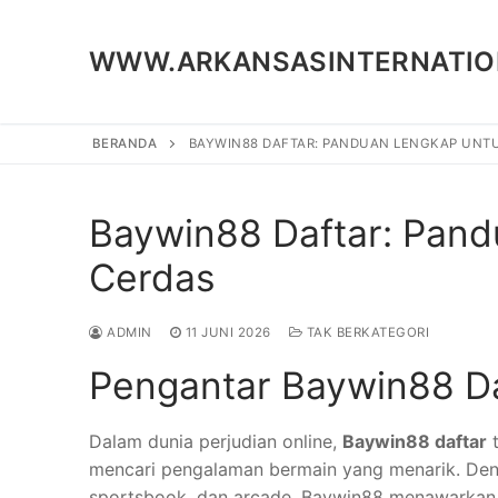
Lompat
ke
WWW.ARKANSASINTERNATIO
konten
BERANDA
BAYWIN88 DAFTAR: PANDUAN LENGKAP UNT
Baywin88 Daftar: Pan
Cerdas
ADMIN
11 JUNI 2026
TAK BERKATEGORI
Pengantar Baywin88 Da
Dalam dunia perjudian online,
Baywin88 daftar
t
mencari pengalaman bermain yang menarik. Denga
sportsbook, dan arcade, Baywin88 menawarkan ses