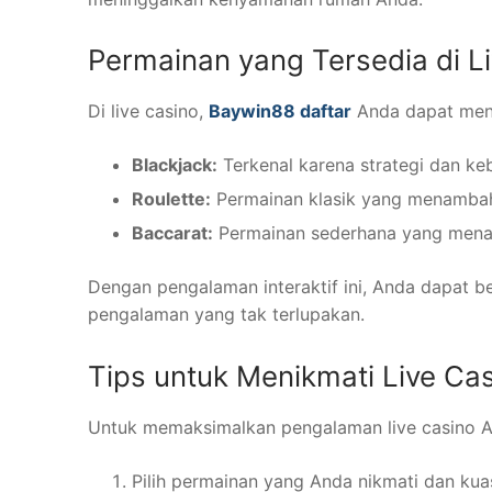
Permainan yang Tersedia di L
Di live casino,
Baywin88 daftar
Anda dapat mene
Blackjack:
Terkenal karena strategi dan ke
Roulette:
Permainan klasik yang menambahk
Baccarat:
Permainan sederhana yang mena
Dengan pengalaman interaktif ini, Anda dapat b
pengalaman yang tak terlupakan.
Tips untuk Menikmati Live Ca
Untuk memaksimalkan pengalaman live casino An
Pilih permainan yang Anda nikmati dan kuas