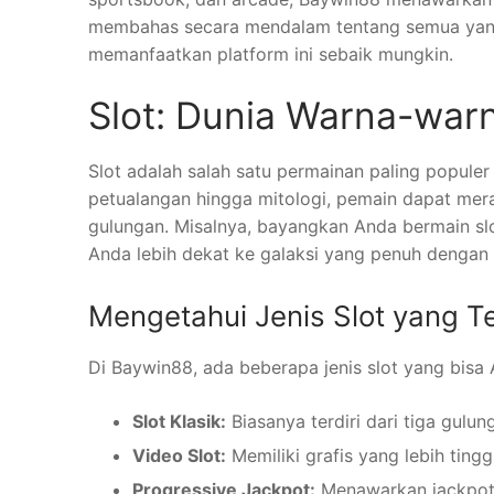
membahas secara mendalam tentang semua yan
memanfaatkan platform ini sebaik mungkin.
Slot: Dunia Warna-wa
Slot adalah salah satu permainan paling popule
petualangan hingga mitologi, pemain dapat mer
gulungan. Misalnya, bayangkan Anda bermain sl
Anda lebih dekat ke galaksi yang penuh dengan 
Mengetahui Jenis Slot yang T
Di Baywin88, ada beberapa jenis slot yang bisa A
Slot Klasik:
Biasanya terdiri dari tiga gulu
Video Slot:
Memiliki grafis yang lebih tingg
Progressive Jackpot:
Menawarkan jackpot 