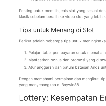
Penting untuk memilih jenis slot yang sesuai d
klasik sebelum beralih ke video slot yang lebih 
Tips untuk Menang di Slot
Berikut adalah beberapa tips untuk meningkatka
Pelajari tabel pembayaran untuk memaham
Manfaatkan bonus dan promosi yang ditaw
Atur anggaran dan patuhi batasan Anda unt
Dengan memahami permainan dan mengikuti tips 
yang menyenangkan di Baywin88.
Lottery: Kesempatan 