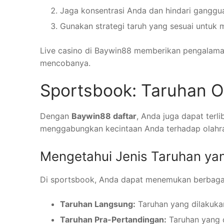
Jaga konsentrasi Anda dan hindari ganggu
Gunakan strategi taruh yang sesuai untuk
Live casino di Baywin88 memberikan pengalaman
mencobanya.
Sportsbook: Taruhan 
Dengan
Baywin88 daftar
, Anda juga dapat terl
menggabungkan kecintaan Anda terhadap olah
Mengetahui Jenis Taruhan ya
Di sportsbook, Anda dapat menemukan berbagai 
Taruhan Langsung:
Taruhan yang dilakuka
Taruhan Pra-Pertandingan:
Taruhan yang d