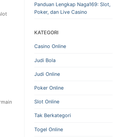
Panduan Lengkap Naga169: Slot,
Poker, dan Live Casino
lot
KATEGORI
Casino Online
Judi Bola
Judi Online
Poker Online
Slot Online
rmain
Tak Berkategori
Togel Online