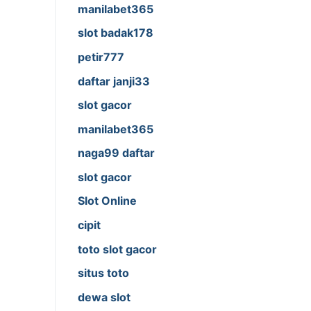
manilabet365
slot badak178
petir777
daftar janji33
slot gacor
manilabet365
naga99 daftar
slot gacor
Slot Online
cipit
toto slot gacor
situs toto
dewa slot