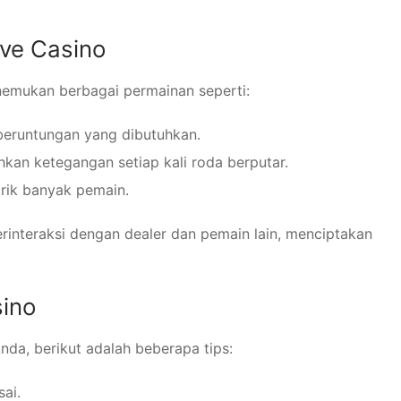
ive Casino
mukan berbagai permainan seperti:
beruntungan yang dibutuhkan.
an ketegangan setiap kali roda berputar.
rik banyak pemain.
erinteraksi dengan dealer dan pemain lain, menciptakan
sino
da, berikut adalah beberapa tips:
ai.