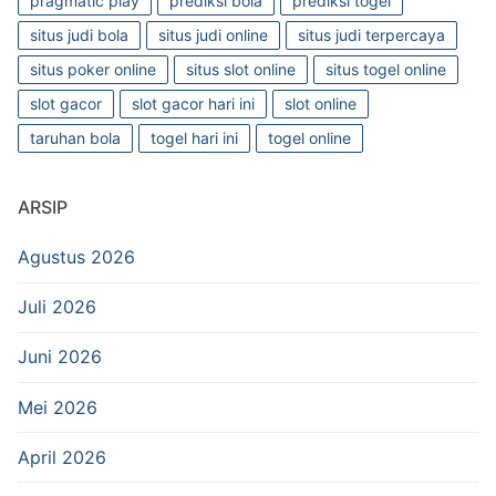
pragmatic play
prediksi bola
prediksi togel
situs judi bola
situs judi online
situs judi terpercaya
situs poker online
situs slot online
situs togel online
slot gacor
slot gacor hari ini
slot online
taruhan bola
togel hari ini
togel online
ARSIP
Agustus 2026
Juli 2026
Juni 2026
Mei 2026
April 2026