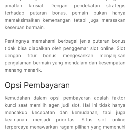
amatlah krusial. Dengan pendekatan strategis
terhadap putaran bonus, pemain bukan hanya
memaksimalkan kemenangan tetapi juga merasakan
keseruan bermain.
Pentingnya memahami berbagai jenis putaran bonus
tidak bisa diabaikan oleh penggemar slot online. Slot
dengan fitur bonus mengesankan menjanjikan
pengalaman bermain yang mendalam dan kesempatan
menang menarik.
Opsi Pembayaran
Kemudahan dalam opsi pembayaran adalah faktor
kunci saat memilih agen judi slot. Hal ini tidak hanya
mencakup kecepatan dan kemudahan, tapi juga
keamanan menjadi prioritas. Situs slot online
terpercaya menawarkan ragam pilihan yang memenuhi