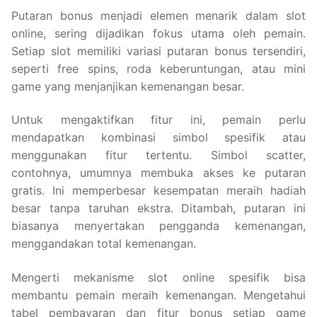
Putaran bonus menjadi elemen menarik dalam slot
online, sering dijadikan fokus utama oleh pemain.
Setiap slot memiliki variasi putaran bonus tersendiri,
seperti free spins, roda keberuntungan, atau mini
game yang menjanjikan kemenangan besar.
Untuk mengaktifkan fitur ini, pemain perlu
mendapatkan kombinasi simbol spesifik atau
menggunakan fitur tertentu. Simbol scatter,
contohnya, umumnya membuka akses ke putaran
gratis. Ini memperbesar kesempatan meraih hadiah
besar tanpa taruhan ekstra. Ditambah, putaran ini
biasanya menyertakan pengganda kemenangan,
menggandakan total kemenangan.
Mengerti mekanisme slot online spesifik bisa
membantu pemain meraih kemenangan. Mengetahui
tabel pembayaran dan fitur bonus setiap game