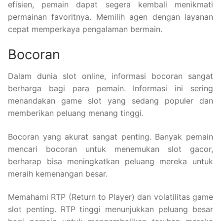
efisien, pemain dapat segera kembali menikmati
permainan favoritnya. Memilih agen dengan layanan
cepat memperkaya pengalaman bermain.
Bocoran
Dalam dunia slot online, informasi bocoran sangat
berharga bagi para pemain. Informasi ini sering
menandakan game slot yang sedang populer dan
memberikan peluang menang tinggi.
Bocoran yang akurat sangat penting. Banyak pemain
mencari bocoran untuk menemukan slot gacor,
berharap bisa meningkatkan peluang mereka untuk
meraih kemenangan besar.
Memahami RTP (Return to Player) dan volatilitas game
slot penting. RTP tinggi menunjukkan peluang besar