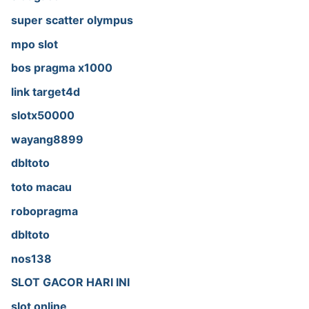
super scatter olympus
mpo slot
bos pragma x1000
link target4d
slotx50000
wayang8899
dbltoto
toto macau
robopragma
dbltoto
nos138
SLOT GACOR HARI INI
slot online