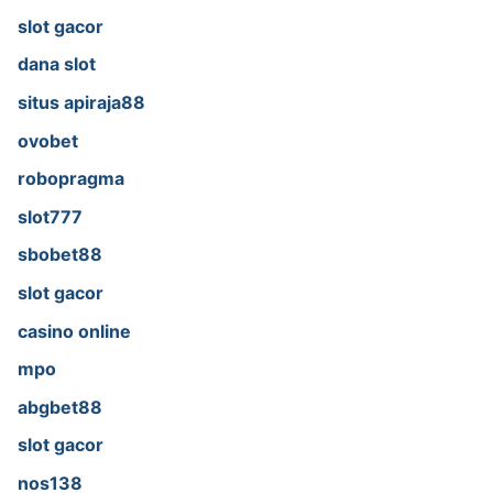
slot gacor
dana slot
situs apiraja88
ovobet
robopragma
slot777
sbobet88
slot gacor
casino online
mpo
abgbet88
slot gacor
nos138