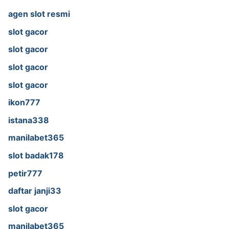
agen slot resmi
slot gacor
slot gacor
slot gacor
slot gacor
ikon777
istana338
manilabet365
slot badak178
petir777
daftar janji33
slot gacor
manilabet365