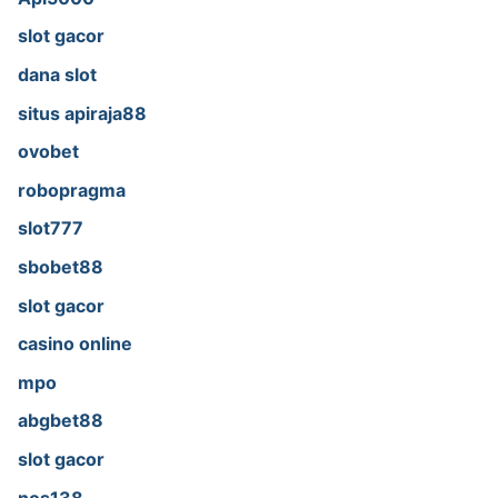
slot gacor
dana slot
situs apiraja88
ovobet
robopragma
slot777
sbobet88
slot gacor
casino online
mpo
abgbet88
slot gacor
nos138