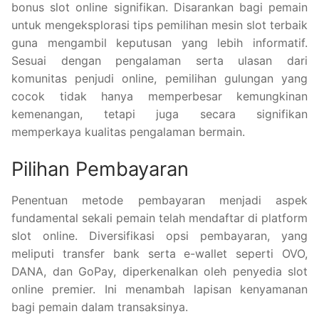
bonus slot online signifikan. Disarankan bagi pemain
untuk mengeksplorasi tips pemilihan mesin slot terbaik
guna mengambil keputusan yang lebih informatif.
Sesuai dengan pengalaman serta ulasan dari
komunitas penjudi online, pemilihan gulungan yang
cocok tidak hanya memperbesar kemungkinan
kemenangan, tetapi juga secara signifikan
memperkaya kualitas pengalaman bermain.
Pilihan Pembayaran
Penentuan metode pembayaran menjadi aspek
fundamental sekali pemain telah mendaftar di platform
slot online. Diversifikasi opsi pembayaran, yang
meliputi transfer bank serta e-wallet seperti OVO,
DANA, dan GoPay, diperkenalkan oleh penyedia slot
online premier. Ini menambah lapisan kenyamanan
bagi pemain dalam transaksinya.