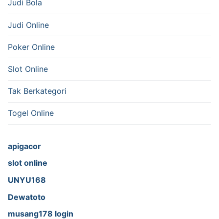
Judi Bola
Judi Online
Poker Online
Slot Online
Tak Berkategori
Togel Online
apigacor
slot online
UNYU168
Dewatoto
musang178 login