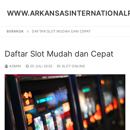
Lompat
ke
WWW.ARKANSASINTERNATIONAL
konten
BERANDA
DAFTAR SLOT MUDAH DAN CEPAT
Daftar Slot Mudah dan Cepat
ADMIN
20 JULI 2025
SLOT ONLINE