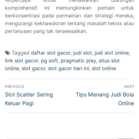
komprehensif. Ini memungkinkan pemain untuk
berkonsentrasi pada permainan dan strategi mereka,
mengurangi kekhawatiran tentang masalah teknis atau
pertanyaan yang tak terselesaikan.
Tagged
daftar slot gacor
,
judi slot
,
judi slot online
,
link slot gacor
,
pg soft
,
pragmatic play
,
situs slot
online
,
slot gacor
,
slot gacor hari ini
,
slot online
Navigasi
PREVIOUS
NEXT
pos
Previous
Next
Slot Scatter Sering
Tips Menang Judi Bola
post:
post:
Keluar Pagi
Online