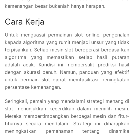
kemenangan besar bukanlah hanya harapan.
Cara Kerja
Untuk menguasai permainan slot online, pengenalan
kepada algoritma yang rumit menjadi unsur yang tidak
terpisahkan. Setiap mesin slot beroperasi berdasarkan
algoritma yang memastikan setiap hasil putaran
adalah acak. Kondisi ini mempersulit prediksi hasil
dengan akurasi penuh. Namun, panduan yang efektif
untuk bermain slot dapat memfasilitasi peningkatan
persentase kemenangan.
Seringkali, pemain yang mendalami strategi menang di
slot menunjukkan kecerdikan dalam memilih mesin.
Mereka mempertimbangkan berbagai mesin dan fitur-
fiturnya secara mendalam. Strategi ini diharapkan
meningkatkan pemahaman tentang dinamika