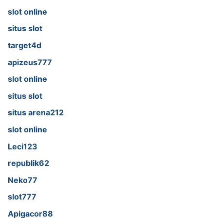
slot online
situs slot
target4d
apizeus777
slot online
situs slot
situs arena212
slot online
Leci123
republik62
Neko77
slot777
Apigacor88