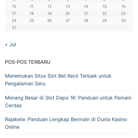
10
11
12
13
14
15
16
17
18
19
20
21
22
23
24
25
26
27
28
29
30
31
« Jul
POS-POS TERBARU
Menemukan Situs Slot Bet Kecil Terbaik untuk
Pengalaman Seru
Menang Besar di Slot Depo 1K: Panduan untuk Pemain
Cerdas
Rajakete: Panduan Lengkap Bermain di Dunia Kasino
Online