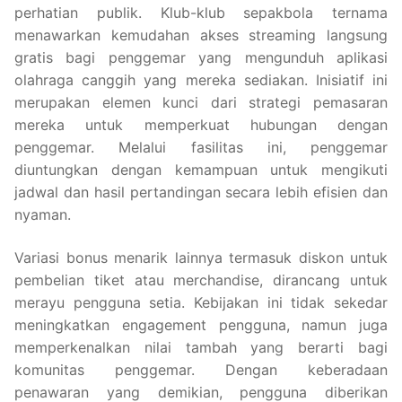
perhatian publik. Klub-klub sepakbola ternama
menawarkan kemudahan akses streaming langsung
gratis bagi penggemar yang mengunduh aplikasi
olahraga canggih yang mereka sediakan. Inisiatif ini
merupakan elemen kunci dari strategi pemasaran
mereka untuk memperkuat hubungan dengan
penggemar. Melalui fasilitas ini, penggemar
diuntungkan dengan kemampuan untuk mengikuti
jadwal dan hasil pertandingan secara lebih efisien dan
nyaman.
Variasi bonus menarik lainnya termasuk diskon untuk
pembelian tiket atau merchandise, dirancang untuk
merayu pengguna setia. Kebijakan ini tidak sekedar
meningkatkan engagement pengguna, namun juga
memperkenalkan nilai tambah yang berarti bagi
komunitas penggemar. Dengan keberadaan
penawaran yang demikian, pengguna diberikan