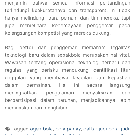
menjamin bahwa semua informasi pertandingan
terlindungi keakuratannya dan transparent. Ini tidak
hanya melindungi para pemain dan tim mereka, tapi
juga memelihara kepercayaan penggemar pada
kelangsungan kompetisi yang mereka dukung.
Bagi bettor dan penggemar, memahami legalitas
teknologi baru dalam sepakbola merupakan hal vital.
Wawasan tentang operasional teknologi terbaru dan
regulasi yang berlaku mendukung identifikasi fitur
unggulan yang membawa keadilan dan kepastian
dalam permainan. Hal ini secara langsung
meningkatkan pengalaman menyaksikan dan
berpartisipasi dalam taruhan, menjadikannya lebih
memuaskan dan menghibur.
Tagged
agen bola
,
bola parlay
,
daftar judi bola
,
judi