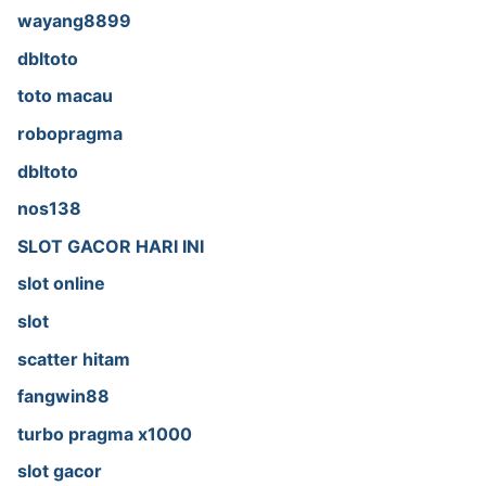
wayang8899
dbltoto
toto macau
robopragma
dbltoto
nos138
SLOT GACOR HARI INI
slot online
slot
scatter hitam
fangwin88
turbo pragma x1000
slot gacor