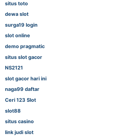
situs toto
dewa slot
surga19 login
slot online
demo pragmatic
situs slot gacor
NS2121
slot gacor hari ini
naga99 daftar
Ceri 123 Slot
slot88
situs casino
link judi slot