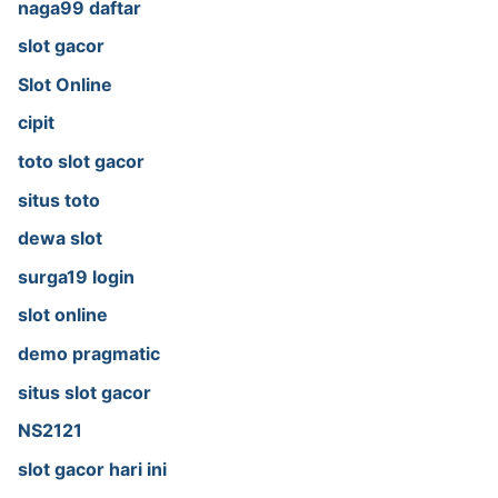
naga99 daftar
slot gacor
Slot Online
cipit
toto slot gacor
situs toto
dewa slot
surga19 login
slot online
demo pragmatic
situs slot gacor
NS2121
slot gacor hari ini