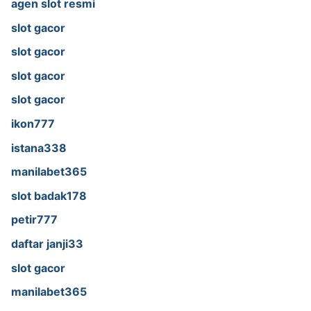
agen slot resmi
slot gacor
slot gacor
slot gacor
slot gacor
ikon777
istana338
manilabet365
slot badak178
petir777
daftar janji33
slot gacor
manilabet365