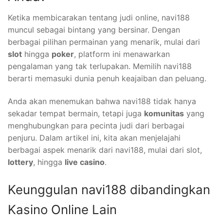
Ketika membicarakan tentang judi online, navi188
muncul sebagai bintang yang bersinar. Dengan
berbagai pilihan permainan yang menarik, mulai dari
slot
hingga
poker
, platform ini menawarkan
pengalaman yang tak terlupakan. Memilih navi188
berarti memasuki dunia penuh keajaiban dan peluang.
Anda akan menemukan bahwa navi188 tidak hanya
sekadar tempat bermain, tetapi juga
komunitas
yang
menghubungkan para pecinta judi dari berbagai
penjuru. Dalam artikel ini, kita akan menjelajahi
berbagai aspek menarik dari navi188, mulai dari slot,
lottery
, hingga
live casino
.
Keunggulan navi188 dibandingkan
Kasino Online Lain