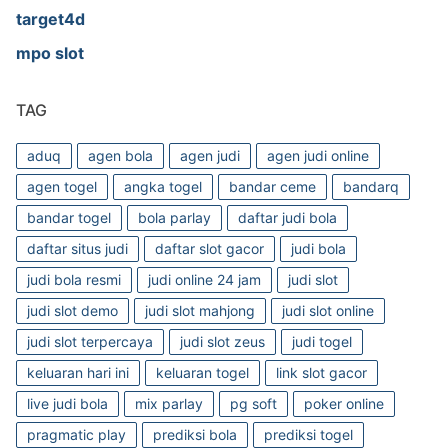
target4d
mpo slot
TAG
aduq
agen bola
agen judi
agen judi online
agen togel
angka togel
bandar ceme
bandarq
bandar togel
bola parlay
daftar judi bola
daftar situs judi
daftar slot gacor
judi bola
judi bola resmi
judi online 24 jam
judi slot
judi slot demo
judi slot mahjong
judi slot online
judi slot terpercaya
judi slot zeus
judi togel
keluaran hari ini
keluaran togel
link slot gacor
live judi bola
mix parlay
pg soft
poker online
pragmatic play
prediksi bola
prediksi togel