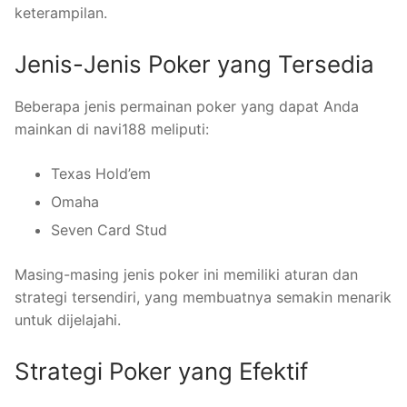
keterampilan.
Jenis-Jenis Poker yang Tersedia
Beberapa jenis permainan poker yang dapat Anda
mainkan di navi188 meliputi:
Texas Hold’em
Omaha
Seven Card Stud
Masing-masing jenis poker ini memiliki aturan dan
strategi tersendiri, yang membuatnya semakin menarik
untuk dijelajahi.
Strategi Poker yang Efektif