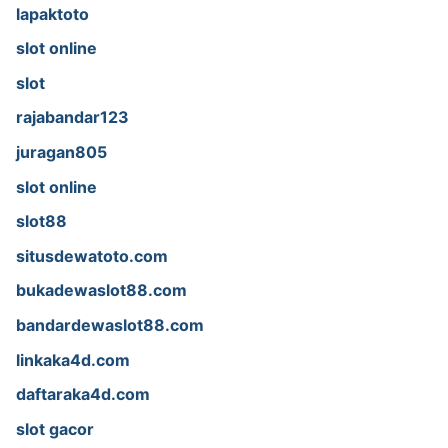
lapaktoto
slot online
slot
rajabandar123
juragan805
slot online
slot88
situsdewatoto.com
bukadewaslot88.com
bandardewaslot88.com
linkaka4d.com
daftaraka4d.com
slot gacor