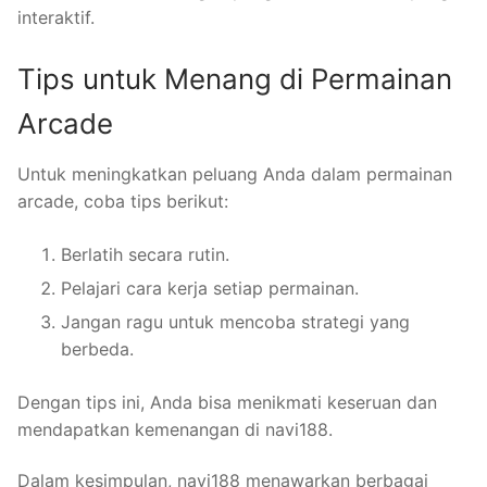
interaktif.
Tips untuk Menang di Permainan
Arcade
Untuk meningkatkan peluang Anda dalam permainan
arcade, coba tips berikut:
Berlatih secara rutin.
Pelajari cara kerja setiap permainan.
Jangan ragu untuk mencoba strategi yang
berbeda.
Dengan tips ini, Anda bisa menikmati keseruan dan
mendapatkan kemenangan di navi188.
Dalam kesimpulan, navi188 menawarkan berbagai