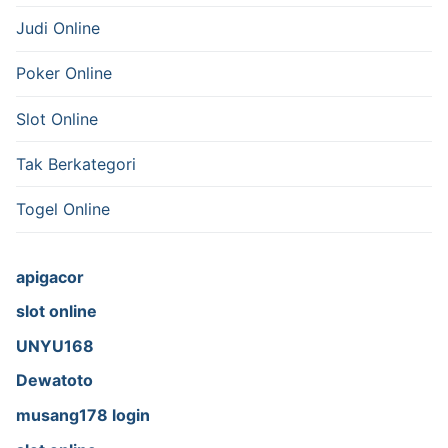
Judi Online
Poker Online
Slot Online
Tak Berkategori
Togel Online
apigacor
slot online
UNYU168
Dewatoto
musang178 login