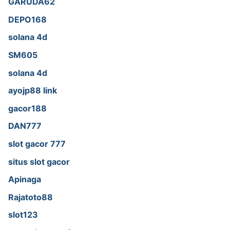
GARUDA62
DEPO168
solana 4d
SM605
solana 4d
ayojp88 link
gacor188
DAN777
slot gacor 777
situs slot gacor
Apinaga
Rajatoto88
slot123