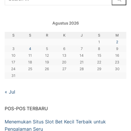
Agustus 2026
S
S
R
K
J
S
M
1
2
3
4
5
6
7
8
9
10
11
12
13
14
15
16
17
18
19
20
21
22
23
24
25
26
27
28
29
30
31
« Jul
POS-POS TERBARU
Menemukan Situs Slot Bet Kecil Terbaik untuk
Pengalaman Seru