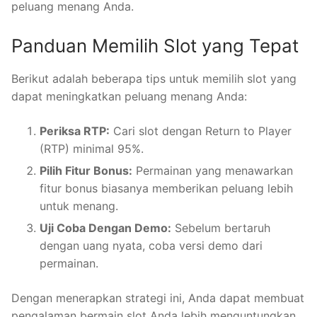
peluang menang Anda.
Panduan Memilih Slot yang Tepat
Berikut adalah beberapa tips untuk memilih slot yang
dapat meningkatkan peluang menang Anda:
Periksa RTP:
Cari slot dengan Return to Player
(RTP) minimal 95%.
Pilih Fitur Bonus:
Permainan yang menawarkan
fitur bonus biasanya memberikan peluang lebih
untuk menang.
Uji Coba Dengan Demo:
Sebelum bertaruh
dengan uang nyata, coba versi demo dari
permainan.
Dengan menerapkan strategi ini, Anda dapat membuat
pengalaman bermain slot Anda lebih menguntungkan.