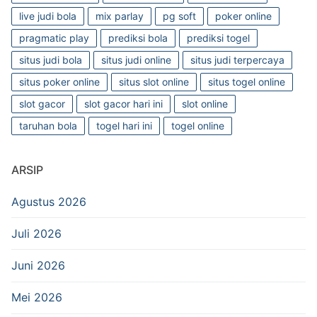
live judi bola
mix parlay
pg soft
poker online
pragmatic play
prediksi bola
prediksi togel
situs judi bola
situs judi online
situs judi terpercaya
situs poker online
situs slot online
situs togel online
slot gacor
slot gacor hari ini
slot online
taruhan bola
togel hari ini
togel online
ARSIP
Agustus 2026
Juli 2026
Juni 2026
Mei 2026