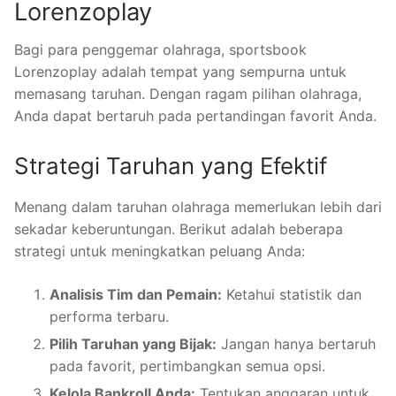
Lorenzoplay
Bagi para penggemar olahraga, sportsbook
Lorenzoplay adalah tempat yang sempurna untuk
memasang taruhan. Dengan ragam pilihan olahraga,
Anda dapat bertaruh pada pertandingan favorit Anda.
Strategi Taruhan yang Efektif
Menang dalam taruhan olahraga memerlukan lebih dari
sekadar keberuntungan. Berikut adalah beberapa
strategi untuk meningkatkan peluang Anda:
Analisis Tim dan Pemain:
Ketahui statistik dan
performa terbaru.
Pilih Taruhan yang Bijak:
Jangan hanya bertaruh
pada favorit, pertimbangkan semua opsi.
Kelola Bankroll Anda:
Tentukan anggaran untuk