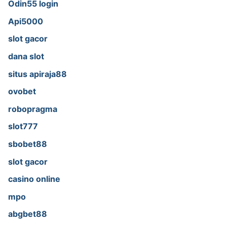
Odin55 login
Api5000
slot gacor
dana slot
situs apiraja88
ovobet
robopragma
slot777
sbobet88
slot gacor
casino online
mpo
abgbet88