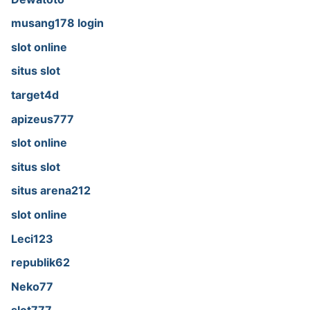
musang178 login
slot online
situs slot
target4d
apizeus777
slot online
situs slot
situs arena212
slot online
Leci123
republik62
Neko77