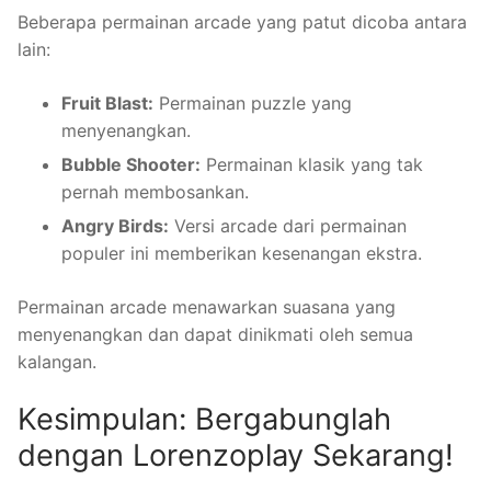
Beberapa permainan arcade yang patut dicoba antara
lain:
Fruit Blast:
Permainan puzzle yang
menyenangkan.
Bubble Shooter:
Permainan klasik yang tak
pernah membosankan.
Angry Birds:
Versi arcade dari permainan
populer ini memberikan kesenangan ekstra.
Permainan arcade menawarkan suasana yang
menyenangkan dan dapat dinikmati oleh semua
kalangan.
Kesimpulan: Bergabunglah
dengan Lorenzoplay Sekarang!