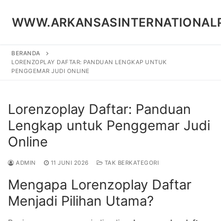
Lompat
ke
WWW.ARKANSASINTERNATIONAL
konten
BERANDA
LORENZOPLAY DAFTAR: PANDUAN LENGKAP UNTUK
PENGGEMAR JUDI ONLINE
Lorenzoplay Daftar: Panduan
Lengkap untuk Penggemar Judi
Online
ADMIN
11 JUNI 2026
TAK BERKATEGORI
Mengapa Lorenzoplay Daftar
Menjadi Pilihan Utama?