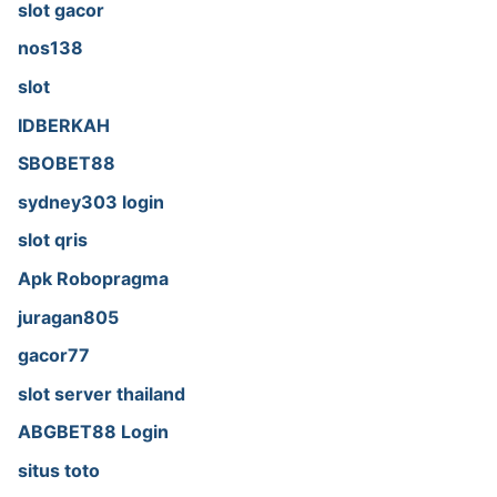
slot gacor
nos138
slot
IDBERKAH
SBOBET88
sydney303 login
slot qris
Apk Robopragma
juragan805
gacor77
slot server thailand
ABGBET88 Login
situs toto