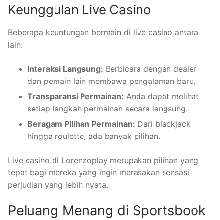
Keunggulan Live Casino
Beberapa keuntungan bermain di live casino antara
lain:
Interaksi Langsung:
Berbicara dengan dealer
dan pemain lain membawa pengalaman baru.
Transparansi Permainan:
Anda dapat melihat
setiap langkah permainan secara langsung.
Beragam Pilihan Permainan:
Dari blackjack
hingga roulette, ada banyak pilihan.
Live casino di Lorenzoplay merupakan pilihan yang
tepat bagi mereka yang ingin merasakan sensasi
perjudian yang lebih nyata.
Peluang Menang di Sportsbook