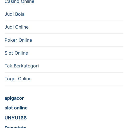
Casino Online
Judi Bola
Judi Online
Poker Online
Slot Online
Tak Berkategori
Togel Online
apigacor
slot online
UNYU168
Dewatoto