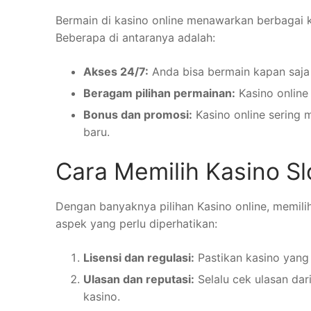
Bermain di kasino online menawarkan berbagai k
Beberapa di antaranya adalah:
Akses 24/7:
Anda bisa bermain kapan saja
Beragam pilihan permainan:
Kasino online 
Bonus dan promosi:
Kasino online sering 
baru.
Cara Memilih Kasino Sl
Dengan banyaknya pilihan Kasino online, memili
aspek yang perlu diperhatikan:
Lisensi dan regulasi:
Pastikan kasino yang 
Ulasan dan reputasi:
Selalu cek ulasan dar
kasino.