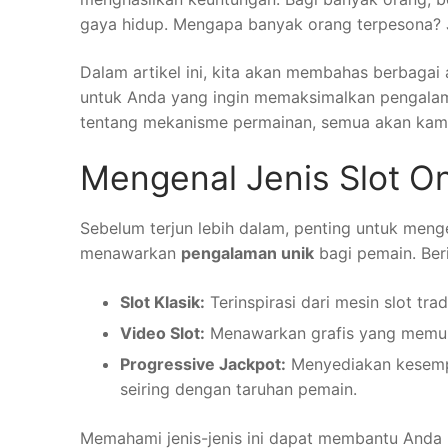
gaya hidup. Mengapa banyak orang terpesona? 
Dalam artikel ini, kita akan membahas berbagai
untuk Anda yang ingin memaksimalkan pengalam
tentang mekanisme permainan, semua akan kami
Mengenal Jenis Slot On
Sebelum terjun lebih dalam, penting untuk mengen
menawarkan
pengalaman unik
bagi pemain. Ber
Slot Klasik:
Terinspirasi dari mesin slot tr
Video Slot:
Menawarkan grafis yang memukau
Progressive Jackpot:
Menyediakan kesemp
seiring dengan taruhan pemain.
Memahami jenis-jenis ini dapat membantu Anda 