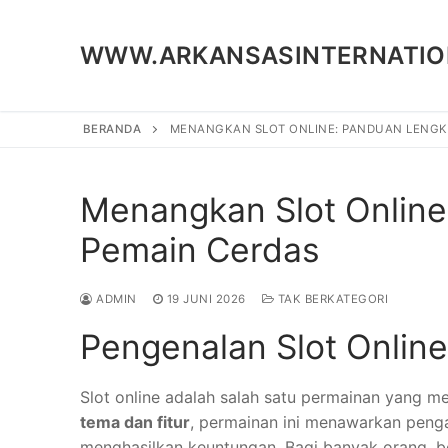
Lompat
ke
WWW.ARKANSASINTERNATIO
konten
BERANDA
MENANGKAN SLOT ONLINE: PANDUAN LENGK
Menangkan Slot Online
Pemain Cerdas
ADMIN
19 JUNI 2026
TAK BERKATEGORI
Pengenalan Slot Online
Slot online adalah salah satu permainan yang m
tema dan fitur
, permainan ini menawarkan penga
menghasilkan keuntungan. Bagi banyak orang, b