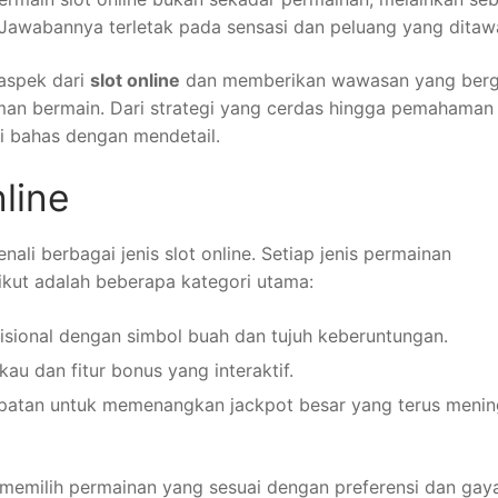
Jawabannya terletak pada sensasi dan peluang yang ditaw
 aspek dari
slot online
dan memberikan wawasan yang ber
an bermain. Dari strategi yang cerdas hingga pemahaman
 bahas dengan mendetail.
line
ali berbagai jenis slot online. Setiap jenis permainan
ikut adalah beberapa kategori utama:
adisional dengan simbol buah dan tujuh keberuntungan.
 dan fitur bonus yang interaktif.
atan untuk memenangkan jackpot besar yang terus menin
memilih permainan yang sesuai dengan preferensi dan gay