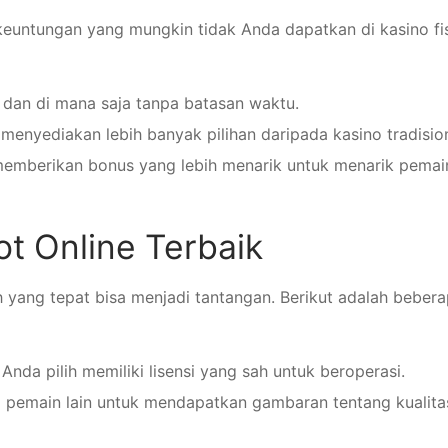
euntungan yang mungkin tidak Anda dapatkan di kasino fis
 dan di mana saja tanpa batasan waktu.
menyediakan lebih banyak pilihan daripada kasino tradision
memberikan bonus yang lebih menarik untuk menarik pemai
ot Online Terbaik
h yang tepat bisa menjadi tantangan. Berikut adalah beber
Anda pilih memiliki lisensi yang sah untuk beroperasi.
i pemain lain untuk mendapatkan gambaran tentang kualita