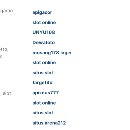
ggaran
apigacor
slot online
UNYU168
Dewatoto
tto,
musang178 login
n.
slot online
situs slot
target4d
apizeus777
 slot
slot online
situs slot
situs arena212