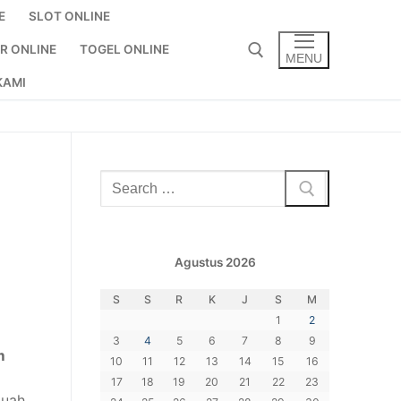
E
SLOT ONLINE
R ONLINE
TOGEL ONLINE
MENU
KAMI
Cari:
Cari:
Agustus 2026
S
S
R
K
J
S
M
1
2
3
4
5
6
7
8
9
m
10
11
12
13
14
15
16
17
18
19
20
21
22
23
buah