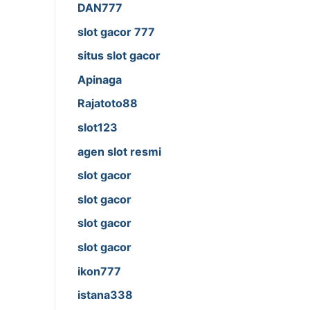
DAN777
slot gacor 777
situs slot gacor
Apinaga
Rajatoto88
slot123
agen slot resmi
slot gacor
slot gacor
slot gacor
slot gacor
ikon777
istana338