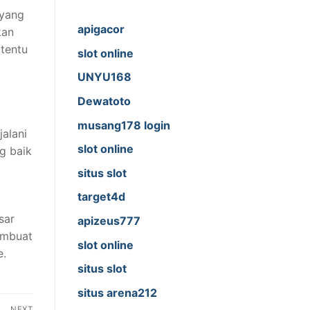
 yang
apigacor
kan
tentu
slot online
UNYU168
Dewatoto
musang178 login
alani
slot online
g baik
situs slot
target4d
a
sar
apizeus777
embuat
slot online
e.
situs slot
situs arena212
NEXT