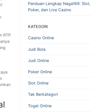
Panduan Lengkap Naga169: Slot,
ki
Poker, dan Live Casino
n
KATEGORI
an RTP
Casino Online
sanya
ung
Judi Bola
Judi Online
Poker Online
kaya
m
Slot Online
ainkan
Tak Berkategori
al
Togel Online