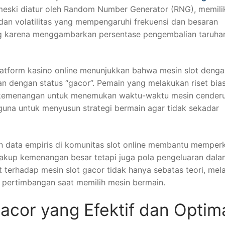
 meski diatur oleh Random Number Generator (RNG), memili
 dan volatilitas yang mempengaruhi frekuensi dan besaran
ng karena menggambarkan persentase pengembalian taruha
latform kasino online menunjukkan bahwa mesin slot deng
tkan dengan status “gacor”. Pemain yang melakukan riset bia
al kemenangan untuk menemukan waktu-waktu mesin cender
rguna untuk menyusun strategi bermain agar tidak sekadar
n data empiris di komunitas slot online membantu memper
cakup kemenangan besar tetapi juga pola pengeluaran dala
 terhadap mesin slot gacor tidak hanya sebatas teori, mel
 pertimbangan saat memilih mesin bermain.
Gacor yang Efektif dan Optim