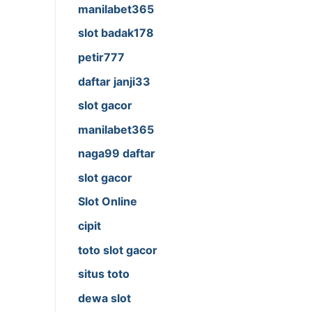
manilabet365
slot badak178
petir777
daftar janji33
slot gacor
manilabet365
naga99 daftar
slot gacor
Slot Online
cipit
toto slot gacor
situs toto
dewa slot