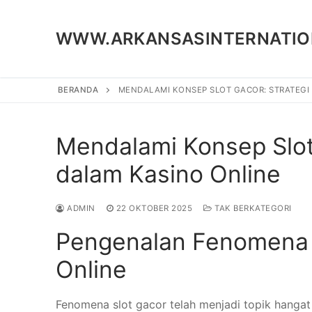
Lompat
ke
WWW.ARKANSASINTERNATIO
konten
BERANDA
MENDALAMI KONSEP SLOT GACOR: STRATEGI 
Mendalami Konsep Slot 
dalam Kasino Online
ADMIN
22 OKTOBER 2025
TAK BERKATEGORI
Pengenalan Fenomena 
Online
Fenomena slot gacor telah menjadi topik hangat 