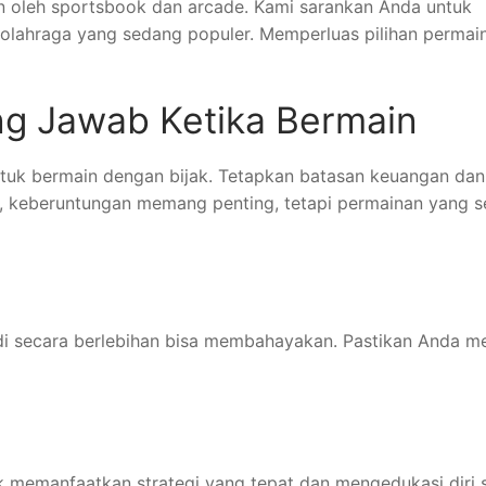
n oleh sportsbook dan arcade. Kami sarankan Anda untuk
 olahraga yang sedang populer. Memperluas pilihan permai
g Jawab Ketika Bermain
tuk bermain dengan bijak. Tetapkan batasan keuangan dan
i, keberuntungan memang penting, tetapi permainan yang s
di secara berlebihan bisa membahayakan. Pastikan Anda me
uk memanfaatkan strategi yang tepat dan mengedukasi diri s