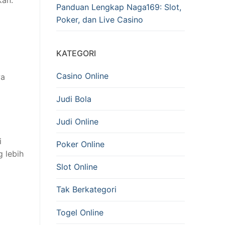
kan.
Panduan Lengkap Naga169: Slot,
Poker, dan Live Casino
KATEGORI
Casino Online
wa
Judi Bola
Judi Online
i
Poker Online
 lebih
Slot Online
Tak Berkategori
Togel Online