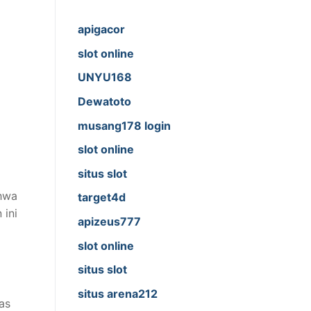
apigacor
slot online
UNYU168
Dewatoto
musang178 login
slot online
situs slot
ahwa
target4d
 ini
apizeus777
slot online
situs slot
situs arena212
as