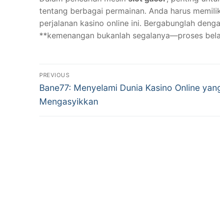
tentang berbagai permainan. Anda harus memili
perjalanan kasino online ini. Bergabunglah deng
**kemenangan bukanlah segalanya—proses belaj
Navigasi
PREVIOUS
Previous
pos
Bane77: Menyelami Dunia Kasino Online yan
post:
Mengasyikkan