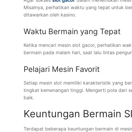
Agar sukses
slot gacor
dalam menemukan mesi
Misalnya, perhatikan waktu yang tepat untuk ber
ditawarkan oleh kasino.
Waktu Bermain yang Tepat
Ketika mencari mesin slot gacor, perhatikan wa
bermain pada malam hari, saat lalu lintas pengu
Pelajari Mesin Favorit
Setiap mesin slot memiliki karakteristik yang be
tingkat kemenangan tinggi. Mengerti pola dari
baik.
Keuntungan Bermain Sl
Terdapat beberapa keuntungan bermain di mesin 