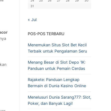
24
25
26
27
28
29
30
31
« Jul
acor
POS-POS TERBARU
anya
Menemukan Situs Slot Bet Kecil
Terbaik untuk Pengalaman Seru
Menang Besar di Slot Depo 1K:
akan
Panduan untuk Pemain Cerdas
Rajakete: Panduan Lengkap
Bermain di Dunia Kasino Online
Menelusuri Dunia Sarang777: Slot,
Poker, dan Banyak Lagi!