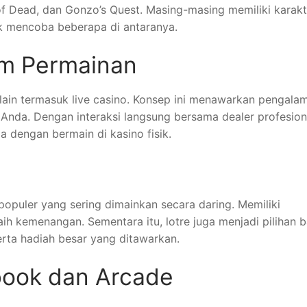
of Dead, dan Gonzo’s Quest. Masing-masing memiliki karakte
uk mencoba beberapa di antaranya.
am Permainan
 lain termasuk live casino. Konsep ini menawarkan pengala
Anda. Dengan interaksi langsung bersama dealer profesion
 dengan bermain di kasino fisik.
populer yang sering dimainkan secara daring. Memiliki
ih kemenangan. Sementara itu, lotre juga menjadi pilihan 
rta hadiah besar yang ditawarkan.
ook dan Arcade