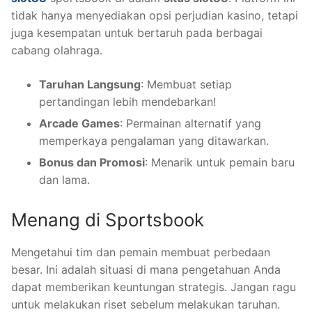
tidak hanya menyediakan opsi perjudian kasino, tetapi
juga kesempatan untuk bertaruh pada berbagai
cabang olahraga.
Taruhan Langsung
: Membuat setiap
pertandingan lebih mendebarkan!
Arcade Games
: Permainan alternatif yang
memperkaya pengalaman yang ditawarkan.
Bonus dan Promosi
: Menarik untuk pemain baru
dan lama.
Menang di Sportsbook
Mengetahui tim dan pemain membuat perbedaan
besar. Ini adalah situasi di mana pengetahuan Anda
dapat memberikan keuntungan strategis. Jangan ragu
untuk melakukan riset sebelum melakukan taruhan.