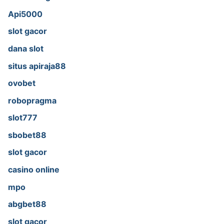
Api5000
slot gacor
dana slot
situs apiraja88
ovobet
robopragma
slot777
sbobet88
slot gacor
casino online
mpo
abgbet88
slot gacor