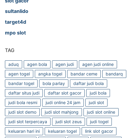
slot gacor
sultanlido
target4d
mpo slot
TAG
aduq
agen bola
agen judi
agen judi online
agen togel
angka togel
bandar ceme
bandarq
bandar togel
bola parlay
daftar judi bola
daftar situs judi
daftar slot gacor
judi bola
judi bola resmi
judi online 24 jam
judi slot
judi slot demo
judi slot mahjong
judi slot online
judi slot terpercaya
judi slot zeus
judi togel
keluaran hari ini
keluaran togel
link slot gacor