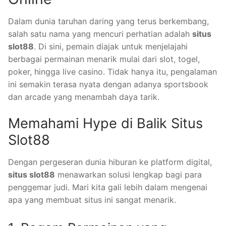
Dalam dunia taruhan daring yang terus berkembang,
salah satu nama yang mencuri perhatian adalah
situs
slot88
. Di sini, pemain diajak untuk menjelajahi
berbagai permainan menarik mulai dari slot, togel,
poker, hingga live casino. Tidak hanya itu, pengalaman
ini semakin terasa nyata dengan adanya sportsbook
dan arcade yang menambah daya tarik.
Memahami Hype di Balik Situs
Slot88
Dengan pergeseran dunia hiburan ke platform digital,
situs slot88
menawarkan solusi lengkap bagi para
penggemar judi. Mari kita gali lebih dalam mengenai
apa yang membuat situs ini sangat menarik.