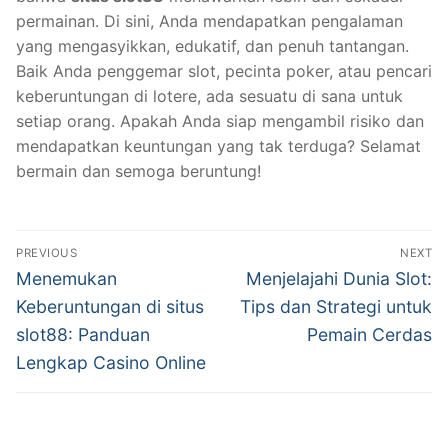
permainan. Di sini, Anda mendapatkan pengalaman
yang mengasyikkan, edukatif, dan penuh tantangan.
Baik Anda penggemar slot, pecinta poker, atau pencari
keberuntungan di lotere, ada sesuatu di sana untuk
setiap orang. Apakah Anda siap mengambil risiko dan
mendapatkan keuntungan yang tak terduga? Selamat
bermain dan semoga beruntung!
Navigasi
PREVIOUS
NEXT
pos
Previous
Next
Menemukan
Menjelajahi Dunia Slot:
post:
post:
Keberuntungan di situs
Tips dan Strategi untuk
slot88: Panduan
Pemain Cerdas
Lengkap Casino Online