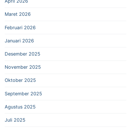
April 2026
Maret 2026
Februari 2026
Januari 2026
Desember 2025
November 2025
Oktober 2025
September 2025
Agustus 2025
Juli 2025