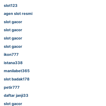
slot123
agen slot resmi
slot gacor
slot gacor
slot gacor
slot gacor
ikon777
istana338
manilabet365
slot badak178
petir777
daftar janji33
slot gacor