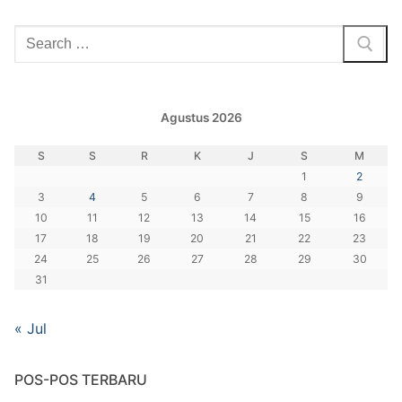
Cari:
Agustus 2026
S
S
R
K
J
S
M
1
2
3
4
5
6
7
8
9
10
11
12
13
14
15
16
17
18
19
20
21
22
23
24
25
26
27
28
29
30
31
« Jul
POS-POS TERBARU