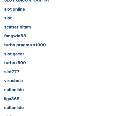
SLOT GACOR HARI INI
slot online
slot
scatter hitam
fangwin88
turbo pragma x1000
slot gacor
turbox500
slot777
virusbola
sultanlido
liga365
sultanlido