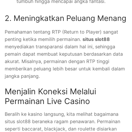
tumbuh hingga mencapai angka fantasi.
2. Meningkatkan Peluang Menang
Pemahaman tentang RTP (Return to Player) sangat
penting ketika memilih permainan.
situs slot88
menyediakan transparansi dalam hal ini, sehingga
pemain dapat membuat keputusan berdasarkan data
akurat. Misalnya, permainan dengan RTP tinggi
memberikan peluang lebih besar untuk kembali dalam
jangka panjang.
Menjalin Koneksi Melalui
Permainan Live Casino
Beralih ke kasino langsung, kita melihat bagaimana
situs slot88 beraneka ragam penawaran. Permainan
seperti baccarat, blackjack, dan roulette disiarkan