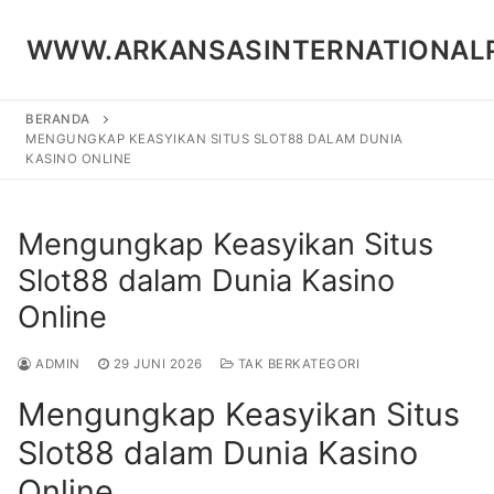
Lompat
ke
WWW.ARKANSASINTERNATIONAL
konten
BERANDA
MENGUNGKAP KEASYIKAN SITUS SLOT88 DALAM DUNIA
KASINO ONLINE
Mengungkap Keasyikan Situs
Slot88 dalam Dunia Kasino
Online
ADMIN
29 JUNI 2026
TAK BERKATEGORI
Mengungkap Keasyikan Situs
Slot88 dalam Dunia Kasino
Online