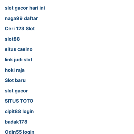
slot gacor hari ini
naga99 daftar
Ceri 123 Slot
slot88
situs casino
link judi slot
hoki raja
Slot baru
slot gacor
SITUS TOTO
cipit88 login
badak178
Odin55 login