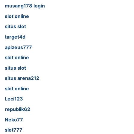
musang178 login
slot online
situs slot
target4d
apizeus777
slot online
situs slot
situs arena212
slot online
Leci123
republik62
Neko77
slot777