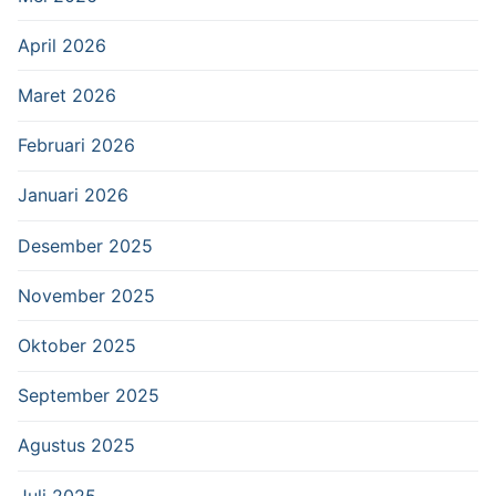
April 2026
Maret 2026
Februari 2026
Januari 2026
Desember 2025
November 2025
Oktober 2025
September 2025
Agustus 2025
Juli 2025