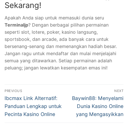
Sekarang!
Apakah Anda siap untuk memasuki dunia seru
Terminaljp
? Dengan berbagai pilihan permainan
seperti slot, lotere, poker, kasino langsung,
sportsbook, dan arcade, ada banyak cara untuk
bersenang-senang dan memenangkan hadiah besar.
Jangan ragu untuk mendaftar dan mulai menjelajahi
semua yang ditawarkan. Setiap permainan adalah
peluang; jangan lewatkan kesempatan emas ini!
Navigasi
PREVIOUS
NEXT
pos
Previous
Next
Ibcmax Link Alternatif:
Baywin88: Menyelami
post:
post:
Panduan Lengkap untuk
Dunia Kasino Online
Pecinta Kasino Online
yang Mengasyikkan