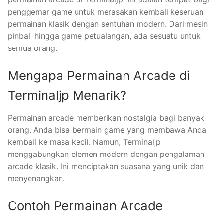
penggemar game untuk merasakan kembali keseruan
permainan klasik dengan sentuhan modern. Dari mesin
pinball hingga game petualangan, ada sesuatu untuk
semua orang.
Mengapa Permainan Arcade di
Terminaljp Menarik?
Permainan arcade memberikan nostalgia bagi banyak
orang. Anda bisa bermain game yang membawa Anda
kembali ke masa kecil. Namun, Terminaljp
menggabungkan elemen modern dengan pengalaman
arcade klasik. Ini menciptakan suasana yang unik dan
menyenangkan.
Contoh Permainan Arcade