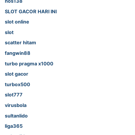
nos138
SLOT GACOR HARI INI
slot online
slot
scatter hitam
fangwin88
turbo pragma x1000
slot gacor
turbox500
slot777
virusbola
sultanlido
liga365