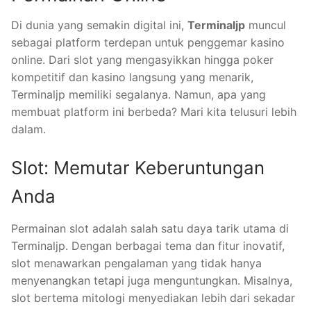
Di dunia yang semakin digital ini,
Terminaljp
muncul
sebagai platform terdepan untuk penggemar kasino
online. Dari slot yang mengasyikkan hingga poker
kompetitif dan kasino langsung yang menarik,
Terminaljp memiliki segalanya. Namun, apa yang
membuat platform ini berbeda? Mari kita telusuri lebih
dalam.
Slot: Memutar Keberuntungan
Anda
Permainan slot adalah salah satu daya tarik utama di
Terminaljp. Dengan berbagai tema dan fitur inovatif,
slot menawarkan pengalaman yang tidak hanya
menyenangkan tetapi juga menguntungkan. Misalnya,
slot bertema mitologi menyediakan lebih dari sekadar