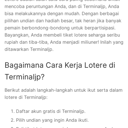
mencoba peruntungan Anda, dan di Terminaljp, Anda
bisa melakukannya dengan mudah. Dengan berbagai
pilihan undian dan hadiah besar, tak heran jika banyak
pemain berbondong-bondong untuk berpartisipasi.
Bayangkan, Anda membeli tiket lotere seharga seribu
rupiah dan tiba-tiba, Anda menjadi miliuner! Inilah yang
ditawarkan Terminaljp.
Bagaimana Cara Kerja Lotere di
Terminaljp?
Berikut adalah langkah-langkah untuk ikut serta dalam
lotere di Terminaljp:
Daftar akun gratis di Terminaljp.
Pilih undian yang ingin Anda ikuti.