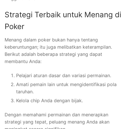
Strategi Terbaik untuk Menang di
Poker
Menang dalam poker bukan hanya tentang
keberuntungan; itu juga melibatkan keterampilan.
Berikut adalah beberapa strategi yang dapat
membantu Anda:
Pelajari aturan dasar dan variasi permainan.
Amati pemain lain untuk mengidentifikasi pola
taruhan.
Kelola chip Anda dengan bijak.
Dengan memahami permainan dan menerapkan
strategi yang tepat, peluang menang Anda akan
meningkat secara signifikan.