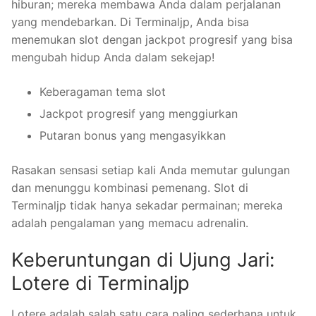
hiburan; mereka membawa Anda dalam perjalanan
yang mendebarkan. Di Terminaljp, Anda bisa
menemukan slot dengan jackpot progresif yang bisa
mengubah hidup Anda dalam sekejap!
Keberagaman tema slot
Jackpot progresif yang menggiurkan
Putaran bonus yang mengasyikkan
Rasakan sensasi setiap kali Anda memutar gulungan
dan menunggu kombinasi pemenang. Slot di
Terminaljp tidak hanya sekadar permainan; mereka
adalah pengalaman yang memacu adrenalin.
Keberuntungan di Ujung Jari:
Lotere di Terminaljp
Lotere adalah salah satu cara paling sederhana untuk