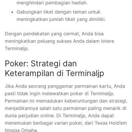
menghindari pembagian hadiah.
Gabungkan tiket dengan teman untuk
meningkatkan jumlah tiket yang dimiliki.
Dengan pendekatan yang cermat, Anda bisa
meningkatkan peluang sukses Anda dalam lotere
Terminaljp.
Poker: Strategi dan
Keterampilan di Terminaljp
Jika Anda seorang penggemar permainan kartu, Anda
pasti tidak ingin melewatkan poker di Terminaljp.
Permainan ini memadukan keberuntungan dan strategi,
menjadikannya salah satu permainan paling menarik di
dunia perjudian online. Di Terminaljp, Anda dapat
menemukan berbagai varian poker, dari Texas Hold’em
hingga Omaha.