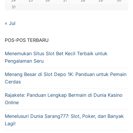
24
25
26
27
28
29
30
31
« Jul
POS-POS TERBARU
Menemukan Situs Slot Bet Kecil Terbaik untuk
Pengalaman Seru
Menang Besar di Slot Depo 1K: Panduan untuk Pemain
Cerdas
Rajakete: Panduan Lengkap Bermain di Dunia Kasino
Online
Menelusuri Dunia Sarang777: Slot, Poker, dan Banyak
Lagi!