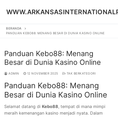
Lompat
ke
WWW.ARKANSASINTERNATIONAL
konten
BERANDA
PANDUAN KEBO88: MENANG BESAR DI DUNIA KASINO ONLINE
Panduan Kebo88: Menang
Besar di Dunia Kasino Online
ADMIN
12 NOVEMBER 2025
TAK BERKATEGORI
Panduan Kebo88: Menang
Besar di Dunia Kasino Online
Selamat datang di
Kebo88
, tempat di mana mimpi
meraih kemenangan kasino menjadi nyata. Dalam