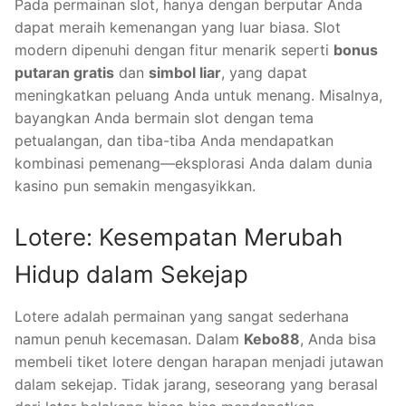
Pada permainan slot, hanya dengan berputar Anda
dapat meraih kemenangan yang luar biasa. Slot
modern dipenuhi dengan fitur menarik seperti
bonus
putaran gratis
dan
simbol liar
, yang dapat
meningkatkan peluang Anda untuk menang. Misalnya,
bayangkan Anda bermain slot dengan tema
petualangan, dan tiba-tiba Anda mendapatkan
kombinasi pemenang—eksplorasi Anda dalam dunia
kasino pun semakin mengasyikkan.
Lotere: Kesempatan Merubah
Hidup dalam Sekejap
Lotere adalah permainan yang sangat sederhana
namun penuh kecemasan. Dalam
Kebo88
, Anda bisa
membeli tiket lotere dengan harapan menjadi jutawan
dalam sekejap. Tidak jarang, seseorang yang berasal