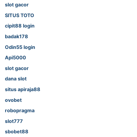
slot gacor
SITUS TOTO
cipit88 login
badak178
Odin55 login
Api5000
slot gacor
dana slot
situs apiraja88
ovobet
robopragma
slot777
sbobet88