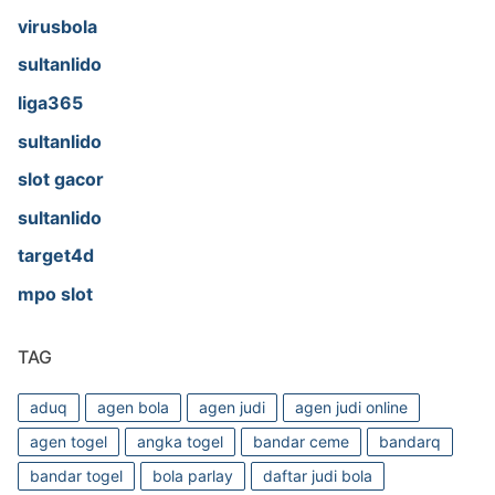
virusbola
sultanlido
liga365
sultanlido
slot gacor
sultanlido
target4d
mpo slot
TAG
aduq
agen bola
agen judi
agen judi online
agen togel
angka togel
bandar ceme
bandarq
bandar togel
bola parlay
daftar judi bola