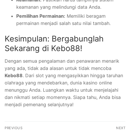
keamanan yang melindungi data Anda.
Pemilihan Permainan:
Memiliki beragam
permainan menjadi salah satu nilai tambah.
Kesimpulan: Bergabunglah
Sekarang di Kebo88!
Dengan semua pengalaman dan penawaran menarik
yang ada, tidak ada alasan untuk tidak mencoba
Kebo88
. Dari slot yang mengasyikkan hingga taruhan
olahraga yang mendebarkan, dunia kasino online
menunggu Anda. Luangkan waktu untuk menjelajahi
dan nikmati setiap momennya. Siapa tahu, Anda bisa
menjadi pemenang selanjutnya!
Navigasi
PREVIOUS
NEXT