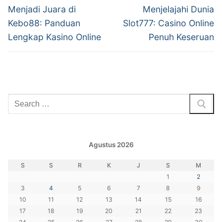
pos
Previous
Next
Menjadi Juara di
Menjelajahi Dunia
post:
post:
Kebo88: Panduan
Slot777: Casino Online
Lengkap Kasino Online
Penuh Keseruan
Cari:
Agustus 2026
S
S
R
K
J
S
M
1
2
3
4
5
6
7
8
9
10
11
12
13
14
15
16
17
18
19
20
21
22
23