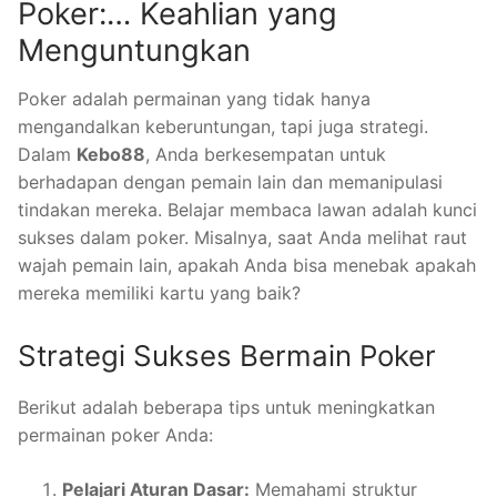
Poker:… Keahlian yang
Menguntungkan
Poker adalah permainan yang tidak hanya
mengandalkan keberuntungan, tapi juga strategi.
Dalam
Kebo88
, Anda berkesempatan untuk
berhadapan dengan pemain lain dan memanipulasi
tindakan mereka. Belajar membaca lawan adalah kunci
sukses dalam poker. Misalnya, saat Anda melihat raut
wajah pemain lain, apakah Anda bisa menebak apakah
mereka memiliki kartu yang baik?
Strategi Sukses Bermain Poker
Berikut adalah beberapa tips untuk meningkatkan
permainan poker Anda:
Pelajari Aturan Dasar:
Memahami struktur