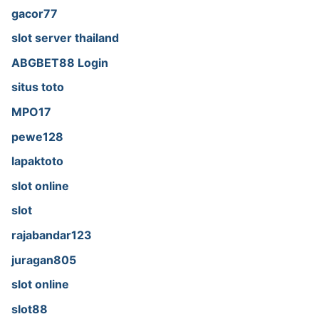
gacor77
slot server thailand
ABGBET88 Login
situs toto
MPO17
pewe128
lapaktoto
slot online
slot
rajabandar123
juragan805
slot online
slot88