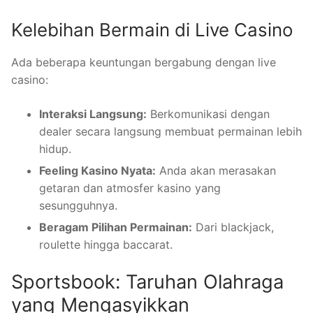
Kelebihan Bermain di Live Casino
Ada beberapa keuntungan bergabung dengan live
casino:
Interaksi Langsung:
Berkomunikasi dengan
dealer secara langsung membuat permainan lebih
hidup.
Feeling Kasino Nyata:
Anda akan merasakan
getaran dan atmosfer kasino yang
sesungguhnya.
Beragam Pilihan Permainan:
Dari blackjack,
roulette hingga baccarat.
Sportsbook: Taruhan Olahraga
yang Mengasyikkan