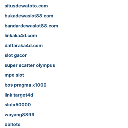
situsdewatoto.com
bukadewaslot88.com
bandardewaslot88.com
linkaka4d.com
daftaraka4d.com
slot gacor
super scatter olympus
mpo slot
bos pragma x1000
link target4d
slotx50000
wayang8899
dbltoto