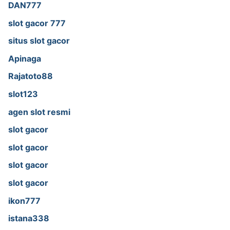
DAN777
slot gacor 777
situs slot gacor
Apinaga
Rajatoto88
slot123
agen slot resmi
slot gacor
slot gacor
slot gacor
slot gacor
ikon777
istana338