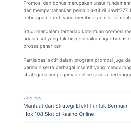
Promosi dan bonus merupakan unsur fundamenta
dan mempertahankan pemain aktif di Sawit777. 
beberapa contoh yang memberikan nilai tambah
Studi mendalam terhadap ketentuan promosi m
adalah hal yang tak bisa diabaikan agar bonus 
proses penarikan.
Partisipasi aktif dalam program promosi juga
bermain serta berbagai insentif yang mendoro
strategi dalam perjudian online secara bertangg
Navigasi
PREVIOUS
Previous
pos
Manfaat dan Strategi Efektif untuk Bermain
post:
Hoki108 Slot di Kasino Online