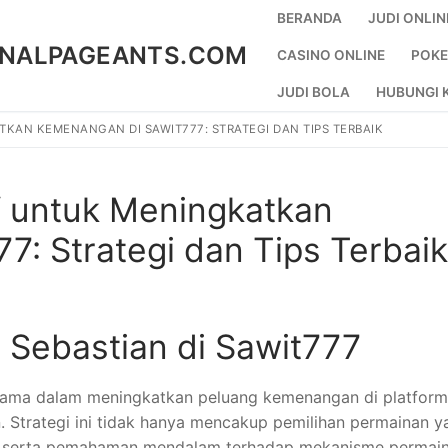
BERANDA
JUDI ONLIN
NALPAGEANTS.COM
CASINO ONLINE
POKE
JUDI BOLA
HUBUNGI 
AN KEMENANGAN DI SAWIT777: STRATEGI DAN TIPS TERBAIK
 untuk Meningkatkan
: Strategi dan Tips Terbaik
Sebastian di Sawit777
utama dalam meningkatkan peluang kemenangan di platform
 Strategi ini tidak hanya mencakup pemilihan permainan y
tif serta pemahaman mendalam terhadap mekanisme permain