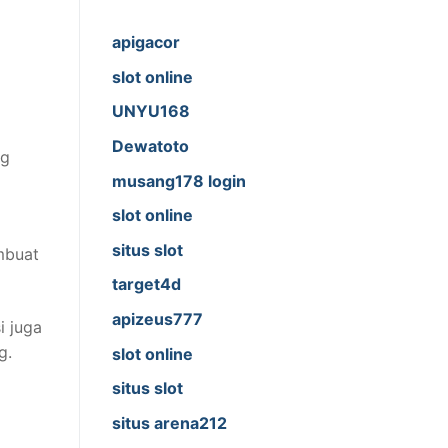
apigacor
slot online
UNYU168
Dewatoto
ng
musang178 login
slot online
situs slot
mbuat
target4d
apizeus777
i juga
g.
slot online
situs slot
situs arena212