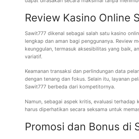
dapat dirasakan secara maksimal tanpa menimbu
Review Kasino Online 
Sawit777 dikenal sebagai salah satu kasino o
lengkap dan aman bagi penggunanya. Review m
keunggulan, termasuk aksesibilitas yang baik, a
variatif.
Keamanan transaksi dan perlindungan data pela
dengan tenang dan fokus. Selain itu, layanan p
Sawit777 berbeda dari kompetitornya.
Namun, sebagai aspek kritis, evaluasi terhadap
harus diperhatikan secara seksama untuk memast
Promosi dan Bonus di 