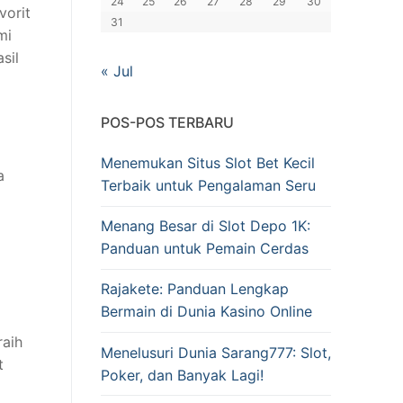
24
25
26
27
28
29
30
vorit
31
mi
sil
« Jul
POS-POS TERBARU
Menemukan Situs Slot Bet Kecil
a
Terbaik untuk Pengalaman Seru
Menang Besar di Slot Depo 1K:
Panduan untuk Pemain Cerdas
Rajakete: Panduan Lengkap
Bermain di Dunia Kasino Online
raih
Menelusuri Dunia Sarang777: Slot,
t
Poker, dan Banyak Lagi!