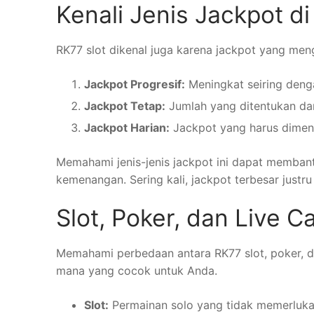
Kenali Jenis Jackpot di
RK77 slot dikenal juga karena jackpot yang men
Jackpot Progresif:
Meningkat seiring denga
Jackpot Tetap:
Jumlah yang ditentukan dan
Jackpot Harian:
Jackpot yang harus dimen
Memahami jenis-jenis jackpot ini dapat memba
kemenangan. Sering kali, jackpot terbesar justr
Slot, Poker, dan Live 
Memahami perbedaan antara RK77 slot, poker, d
mana yang cocok untuk Anda.
Slot:
Permainan solo yang tidak memerluka