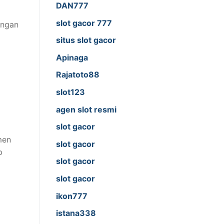
DAN777
slot gacor 777
engan
situs slot gacor
Apinaga
Rajatoto88
slot123
agen slot resmi
slot gacor
men
slot gacor
p
slot gacor
slot gacor
ikon777
istana338