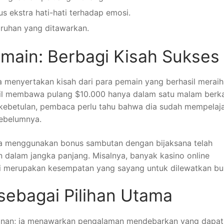
s ekstra hati-hati terhadap emosi.
ruhan yang ditawarkan.
main: Berbagi Kisah Sukses
a menyertakan kisah dari para pemain yang berhasil meraih
il membawa pulang $10.000 hanya dalam satu malam berk
u kebetulan, pembaca perlu tahu bahwa dia sudah mempelaja
ebelumnya.
wa menggunakan bonus sambutan dengan bijaksana telah
alam jangka panjang. Misalnya, banyak kasino online
i merupakan kesempatan yang sayang untuk dilewatkan b
sebagai Pilihan Utama
ainan; ia menawarkan pengalaman mendebarkan yang dapat