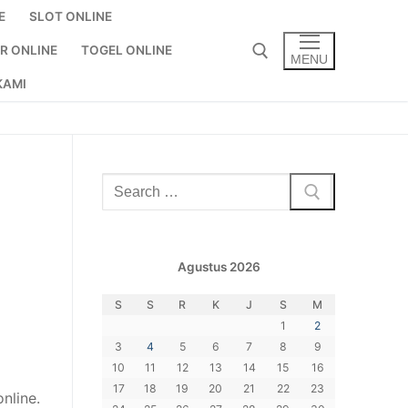
E
SLOT ONLINE
R ONLINE
TOGEL ONLINE
MENU
KAMI
Cari:
Cari:
Agustus 2026
S
S
R
K
J
S
M
1
2
3
4
5
6
7
8
9
10
11
12
13
14
15
16
17
18
19
20
21
22
23
nline.