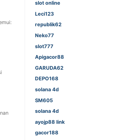
slot online
Leci123
emui:
republik62
Neko77
slot777
Apigacor88
GARUDA62
i
DEPO168
solana 4d
SM605
solana 4d
inan
ayojp88 link
gacor188