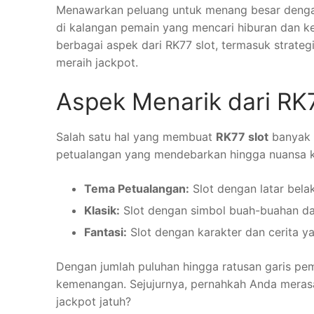
Menawarkan peluang untuk menang besar dengan 
di kalangan pemain yang mencari hiburan dan ke
berbagai aspek dari RK77 slot, termasuk strateg
meraih jackpot.
Aspek Menarik dari RK7
Salah satu hal yang membuat
RK77 slot
banyak d
petualangan yang mendebarkan hingga nuansa kl
Tema Petualangan:
Slot dengan latar bela
Klasik:
Slot dengan simbol buah-buahan dan
Fantasi:
Slot dengan karakter dan cerita y
Dengan jumlah puluhan hingga ratusan garis pe
kemenangan. Sejujurnya, pernahkah Anda merasa
jackpot jatuh?