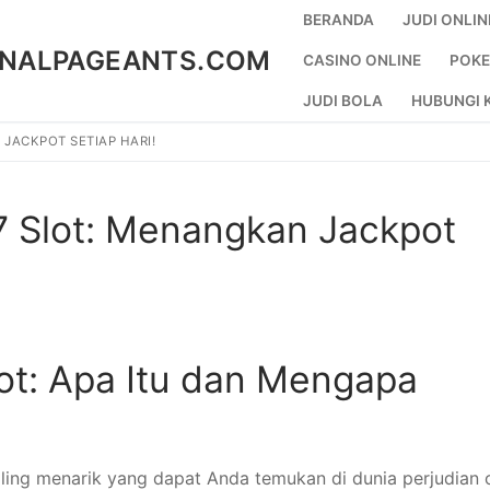
BERANDA
JUDI ONLIN
NALPAGEANTS.COM
CASINO ONLINE
POKE
JUDI BOLA
HUBUNGI 
JACKPOT SETIAP HARI!
 Slot: Menangkan Jackpot
ot: Apa Itu dan Mengapa
ling menarik yang dapat Anda temukan di dunia perjudian o