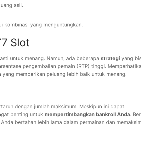
ang asli.
.
ui kombinasi yang menguntungkan.
7 Slot
 pasti untuk menang. Namun, ada beberapa
strategi
yang bi
persentase pengembalian pemain (RTP) tinggi. Memperhatik
 yang memberikan peluang lebih baik untuk menang.
rtaruh dengan jumlah maksimum. Meskipun ini dapat
ngat penting untuk
mempertimbangkan bankroll Anda
. Be
 Anda bertahan lebih lama dalam permainan dan memaksi