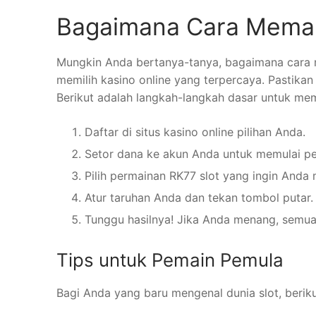
Bagaimana Cara Memai
Mungkin Anda bertanya-tanya, bagaimana car
memilih kasino online yang terpercaya. Pastik
Berikut adalah langkah-langkah dasar untuk mem
Daftar di situs kasino online pilihan Anda.
Setor dana ke akun Anda untuk memulai p
Pilih permainan RK77 slot yang ingin Anda 
Atur taruhan Anda dan tekan tombol putar.
Tunggu hasilnya! Jika Anda menang, semua
Tips untuk Pemain Pemula
Bagi Anda yang baru mengenal dunia slot, beri