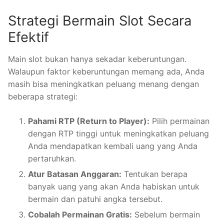
Strategi Bermain Slot Secara
Efektif
Main slot bukan hanya sekadar keberuntungan.
Walaupun faktor keberuntungan memang ada, Anda
masih bisa meningkatkan peluang menang dengan
beberapa strategi:
Pahami RTP (Return to Player):
Pilih permainan
dengan RTP tinggi untuk meningkatkan peluang
Anda mendapatkan kembali uang yang Anda
pertaruhkan.
Atur Batasan Anggaran:
Tentukan berapa
banyak uang yang akan Anda habiskan untuk
bermain dan patuhi angka tersebut.
Cobalah Permainan Gratis:
Sebelum bermain