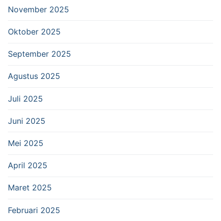
November 2025
Oktober 2025
September 2025
Agustus 2025
Juli 2025
Juni 2025
Mei 2025
April 2025
Maret 2025
Februari 2025