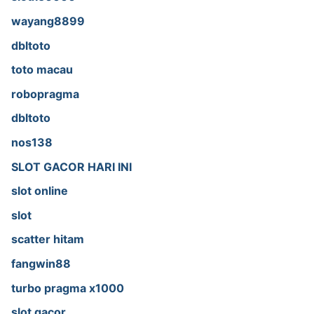
wayang8899
dbltoto
toto macau
robopragma
dbltoto
nos138
SLOT GACOR HARI INI
slot online
slot
scatter hitam
fangwin88
turbo pragma x1000
slot gacor