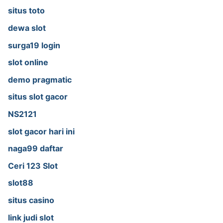
situs toto
dewa slot
surga19 login
slot online
demo pragmatic
situs slot gacor
NS2121
slot gacor hari ini
naga99 daftar
Ceri 123 Slot
slot88
situs casino
link judi slot