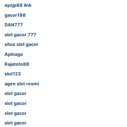
ayojp88 link
gacor188
DAN777
slot gacor 777
situs slot gacor
Apinaga
Rajatoto88
slot123
agen slot resmi
slot gacor
slot gacor
slot gacor
slot gacor