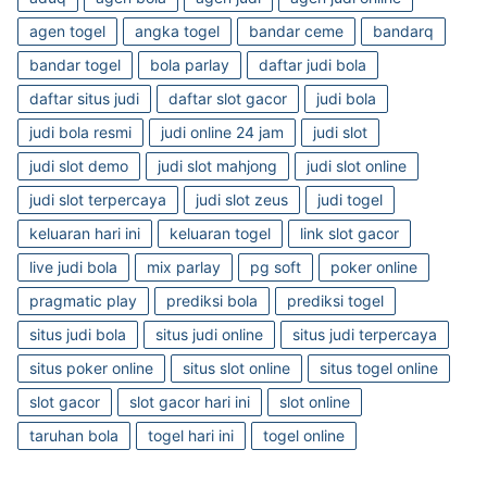
agen togel
angka togel
bandar ceme
bandarq
bandar togel
bola parlay
daftar judi bola
daftar situs judi
daftar slot gacor
judi bola
judi bola resmi
judi online 24 jam
judi slot
judi slot demo
judi slot mahjong
judi slot online
judi slot terpercaya
judi slot zeus
judi togel
keluaran hari ini
keluaran togel
link slot gacor
live judi bola
mix parlay
pg soft
poker online
pragmatic play
prediksi bola
prediksi togel
situs judi bola
situs judi online
situs judi terpercaya
situs poker online
situs slot online
situs togel online
slot gacor
slot gacor hari ini
slot online
taruhan bola
togel hari ini
togel online