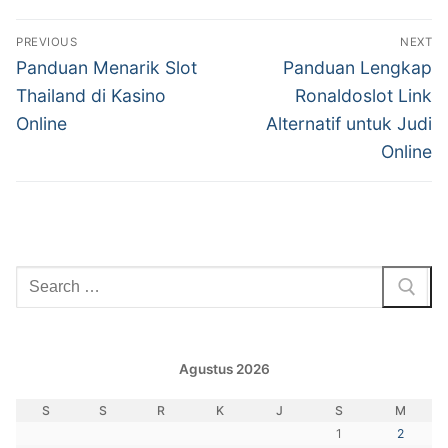
Navigasi
PREVIOUS
NEXT
pos
Previous
Next
Panduan Menarik Slot
Panduan Lengkap
post:
post:
Thailand di Kasino
Ronaldoslot Link
Online
Alternatif untuk Judi
Online
Cari:
Agustus 2026
S
S
R
K
J
S
M
1
2