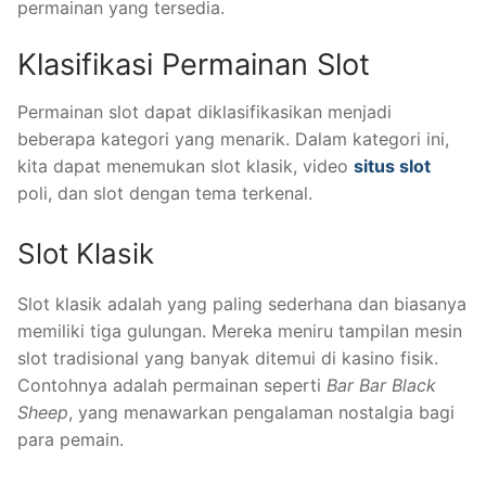
permainan yang tersedia.
Klasifikasi Permainan Slot
Permainan slot dapat diklasifikasikan menjadi
beberapa kategori yang menarik. Dalam kategori ini,
kita dapat menemukan slot klasik, video
situs slot
poli, dan slot dengan tema terkenal.
Slot Klasik
Slot klasik adalah yang paling sederhana dan biasanya
memiliki tiga gulungan. Mereka meniru tampilan mesin
slot tradisional yang banyak ditemui di kasino fisik.
Contohnya adalah permainan seperti
Bar Bar Black
Sheep
, yang menawarkan pengalaman nostalgia bagi
para pemain.