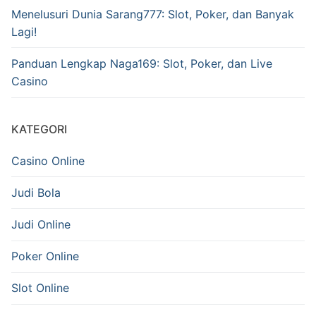
Menelusuri Dunia Sarang777: Slot, Poker, dan Banyak
Lagi!
Panduan Lengkap Naga169: Slot, Poker, dan Live
Casino
KATEGORI
Casino Online
Judi Bola
Judi Online
Poker Online
Slot Online