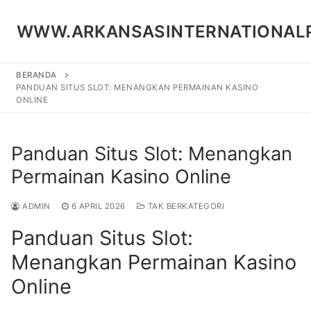
Lompat
ke
WWW.ARKANSASINTERNATIONAL
konten
BERANDA
PANDUAN SITUS SLOT: MENANGKAN PERMAINAN KASINO
ONLINE
Panduan Situs Slot: Menangkan
Permainan Kasino Online
ADMIN
6 APRIL 2026
TAK BERKATEGORI
Panduan Situs Slot:
Menangkan Permainan Kasino
Online