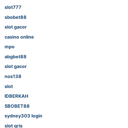
slot777
sbobet88
slot gacor
casino online
mpo
abgbet88
slot gacor
nos138
slot
IDBERKAH
SBOBET88
sydney303 login
slot qris