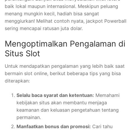
baik lokal maupun internasional. Meskipun peluang
menang mungkin kecil, hadiah bisa sangat
menggiurkan! Melihat contoh nyata, jackpot Powerball
sering mencapai ratusan juta dolar.
Mengoptimalkan Pengalaman di
Situs Slot
Untuk mendapatkan pengalaman yang lebih baik saat
bermain slot online, berikut beberapa tips yang bisa
diterapkan:
Selalu baca syarat dan ketentuan:
Memahami
kebijakan situs akan membantu menjaga
keamanan dan keluasan pengetahuan tentang
permainan.
Manfaatkan bonus dan promosi:
Cari tahu