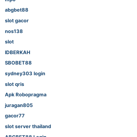
abgbet88
slot gacor
nos138
slot
IDBERKAH
SBOBET88
sydney303 login
slot qris
Apk Robopragma
juragan805
gacor77
slot server thailand
ABGBET88 Login