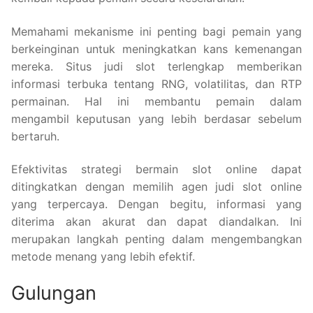
Memahami mekanisme ini penting bagi pemain yang
berkeinginan untuk meningkatkan kans kemenangan
mereka. Situs judi slot terlengkap memberikan
informasi terbuka tentang RNG, volatilitas, dan RTP
permainan. Hal ini membantu pemain dalam
mengambil keputusan yang lebih berdasar sebelum
bertaruh.
Efektivitas strategi bermain slot online dapat
ditingkatkan dengan memilih agen judi slot online
yang terpercaya. Dengan begitu, informasi yang
diterima akan akurat dan dapat diandalkan. Ini
merupakan langkah penting dalam mengembangkan
metode menang yang lebih efektif.
Gulungan