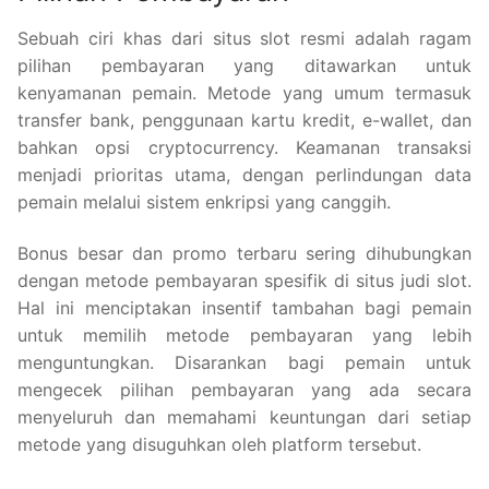
Sebuah ciri khas dari situs slot resmi adalah ragam
pilihan pembayaran yang ditawarkan untuk
kenyamanan pemain. Metode yang umum termasuk
transfer bank, penggunaan kartu kredit, e-wallet, dan
bahkan opsi cryptocurrency. Keamanan transaksi
menjadi prioritas utama, dengan perlindungan data
pemain melalui sistem enkripsi yang canggih.
Bonus besar dan promo terbaru sering dihubungkan
dengan metode pembayaran spesifik di situs judi slot.
Hal ini menciptakan insentif tambahan bagi pemain
untuk memilih metode pembayaran yang lebih
menguntungkan. Disarankan bagi pemain untuk
mengecek pilihan pembayaran yang ada secara
menyeluruh dan memahami keuntungan dari setiap
metode yang disuguhkan oleh platform tersebut.