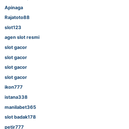
Apinaga
Rajatoto88
slot123
agen slot resmi
slot gacor
slot gacor
slot gacor
slot gacor
ikon777
istana338
manilabet365
slot badak178
petir777