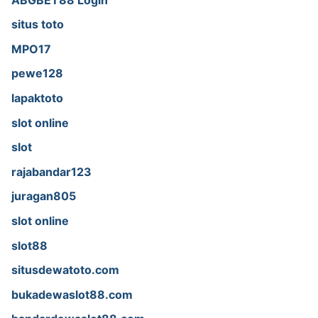
situs toto
MPO17
pewe128
lapaktoto
slot online
slot
rajabandar123
juragan805
slot online
slot88
situsdewatoto.com
bukadewaslot88.com