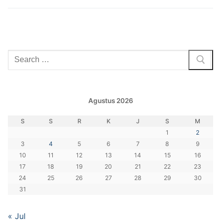
Cari:
Agustus 2026
S
S
R
K
J
S
M
1
2
3
4
5
6
7
8
9
10
11
12
13
14
15
16
17
18
19
20
21
22
23
24
25
26
27
28
29
30
31
« Jul