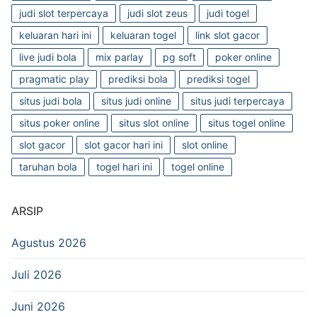
judi slot terpercaya
judi slot zeus
judi togel
keluaran hari ini
keluaran togel
link slot gacor
live judi bola
mix parlay
pg soft
poker online
pragmatic play
prediksi bola
prediksi togel
situs judi bola
situs judi online
situs judi terpercaya
situs poker online
situs slot online
situs togel online
slot gacor
slot gacor hari ini
slot online
taruhan bola
togel hari ini
togel online
ARSIP
Agustus 2026
Juli 2026
Juni 2026