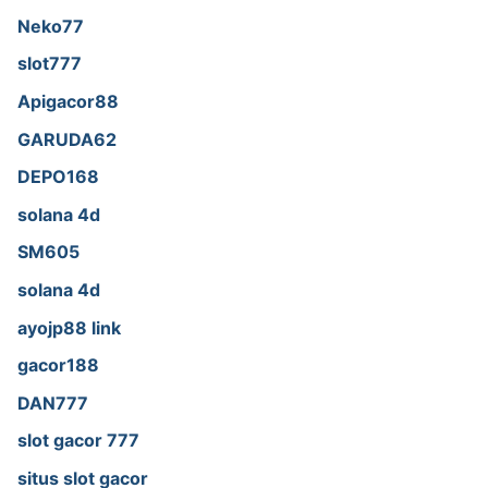
Neko77
slot777
Apigacor88
GARUDA62
DEPO168
solana 4d
SM605
solana 4d
ayojp88 link
gacor188
DAN777
slot gacor 777
situs slot gacor